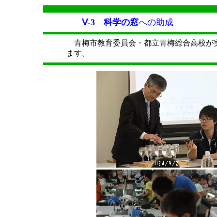
Ⅴ-3 科学の窓
への助成
青梅市教育委員会・都立青梅総合高校が
ます。