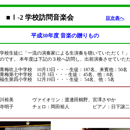
■Ⅰ-2 学校訪問音楽会
目次表へ
平成30年度 音楽の贈りもの
学校生徒に「一流の演奏家による生演奏を聴いていただく！」
のです。 本年度は下記の３校へ訪問し、出前演奏させていた
青梅吹上中学校 10月13日・・・生徒：187名、来賓他：50名
青梅第七中学校 12月 3日・・・生徒： 45名、他：8名
福生第四小学校 12月19日・・・生徒： 54名、他：5名
川裕美 ヴァイオリン：渡邊田鶴野、宮澤さやか
寺明子 チェロ：岡田裕人 ピアノ：日下譲二