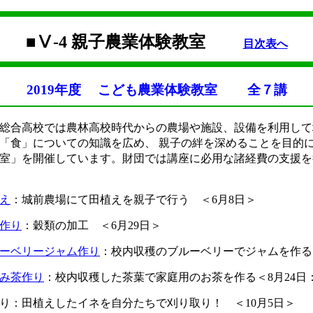
■Ⅴ-4 親子農業体験教室
目次表へ
2019年度
こども農業体験教室
全７講
総合高校では農林高校時代からの農場や施設、設備を利用して
「食」についての知識を広め、 親子の絆を深めることを目的
室」を開催しています。財団では講座に必用な諸経費の支援を
え
：城前農場にて田植えを親子で行う ＜6月8日＞
作り
：穀類の加工 ＜6月29日＞
ーベリージャム作り
：校内収穫のブルーベリーでジャムを作る 
み茶作り
：校内収穫した茶葉で家庭用のお茶を作る＜8月24日
り：田植えしたイネを自分たちで刈り取り！ ＜10月5日＞