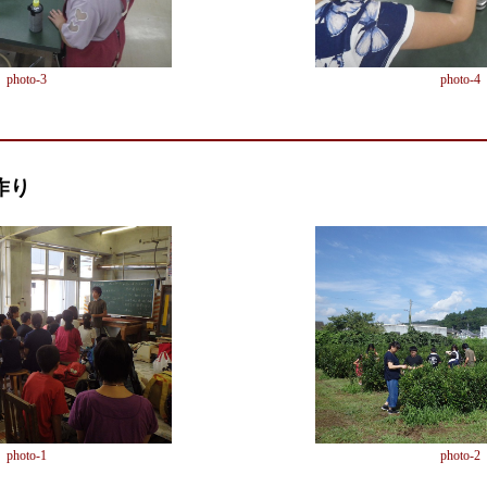
photo-3
photo-4
作り
photo-1
photo-2