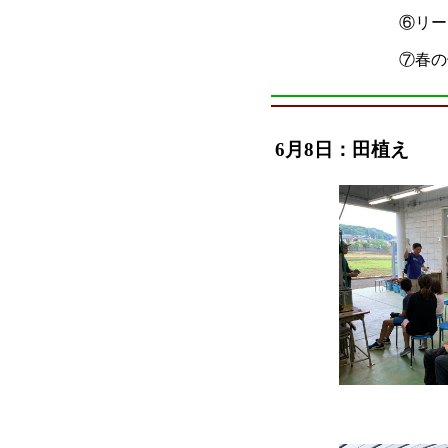
⑥リー
⑦春の
6月8日：田植え