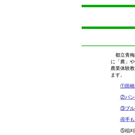
都立青梅
に「農」や
農業体験教
ます。
①田植
②パン
③ブル
④手も
⑤稲刈