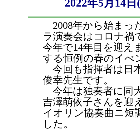
2022年5月1
2008年から始まっ
ラ演奏会はコロナ禍
今年で14年目を迎え
する恒例の春のイべ
今回も指揮者は日本
俊幸先生です。
今年は独奏者に同大
吉澤萌依子さんを迎
イオリン協奏曲ニ短
した。