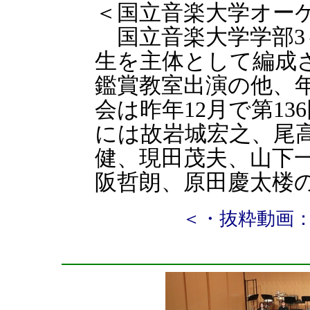
＜国立音楽大学オー
国立音楽大学学部3～
生を主体として編成
鑑賞教室出演の他、
会は昨年12月で第1
には故岩城宏之、尾
健、現田茂夫、山下
阪哲朗、原田慶太楼
＜・抜粋動画