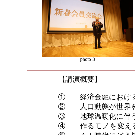
photo-3
【講演概要】
① 経済金融におけ
② 人口動態が世界
③ 地球温暖化に伴
④ 作るモノを変え