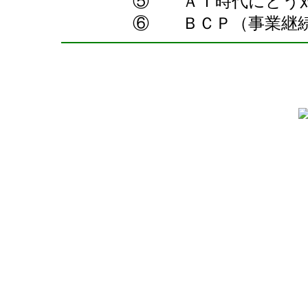
⑤ ＡＩ時代にどう
⑥ ＢＣＰ（事業継続