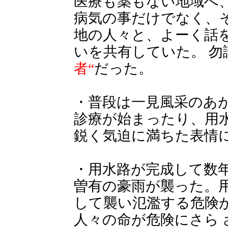
医療も薬もない地域へ
病気の事だけでなく、
地の人々と、よーく話
いを共有していた。 勿
者“
だった。
・普段は一見風采のあ
診療が始まったり、用
鋭く気迫に満ちた表情
・用水路が完成して数
曽有の豪雨が襲った。用
して襲い氾濫する危険
人々の命が危険にさら 