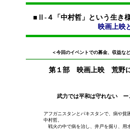
■Ⅱ-４「中村哲」とい
映画上映と谷津
＜今回のイベントでの募金、収益な
第１部 映画上映 荒野
武力では平和は守れない
ー
アフガニスタンとパキスタンで、病や貧
中村哲。
戦火の中で病を治し、井戸を掘り、用水