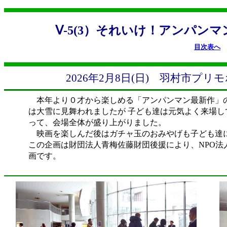
Ⅴ-5(3）それいけ！アンパン
目次表へ
2026年2月8日(日) 羽村市プ
本年より０才から楽しめる「アンパンマン最新作」
は大雪に見舞われましたが 子ども達は元気よく来場
って、会場全体が盛り上がりました。
映画を楽しんだ後はガチャ玉のおみやげも子ども達
この企画は財団法人青梅佐藤財団後援により、NPO法
画です。