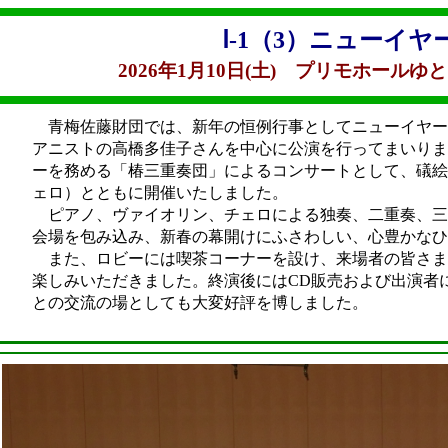
Ⅰ-1（3）ニューイ
2026年1月10日(土) プリモホールゆ
青梅佐藤財団では、新年の恒例行事としてニューイヤー
アニストの高橋多佳子さんを中心に公演を行ってまいり
ーを務める「椿三重奏団」によるコンサートとして、礒
ェロ）とともに開催いたしました。
ピアノ、ヴァイオリン、チェロによる独奏、二重奏、三
会場を包み込み、新春の幕開けにふさわしい、心豊かなひ
また、ロビーには喫茶コーナーを設け、来場者の皆さま
楽しみいただきました。終演後にはCD販売および出演者
との交流の場としても大変好評を博しました。