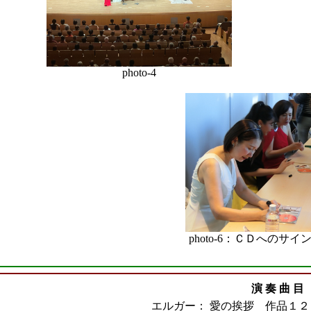
photo-4
photo-6：ＣＤへのサ
演 奏 曲 目
エルガー：
愛の挨拶 作品１２