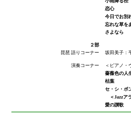
小雨降る径
恋心
今日でお別
忘れな草を
さよなら
２部
琵琶 語りコーナー
坂田美子：
演奏コーナー
＜ピアノ・ヴ
薔薇色の人
枯葉
セ・シ・ボ
＜Jazz
愛の讃歌