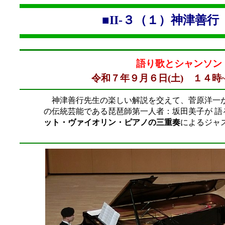
■II-３（１）神津
語り歌とシャンソ
令和７年９月６日(土) １４時
神津善行先生の楽しい解説を交えて、菅原洋一
の伝統芸能である琵琶師第一人者：坂田美子が 語
ット・ヴァイオリン・ピアノの三重奏
によるジャ