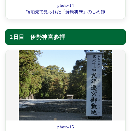
photo-14
宿泊先で見られた「蘇民将来」のしめ飾
2日目 伊勢神宮参拝
photo-15