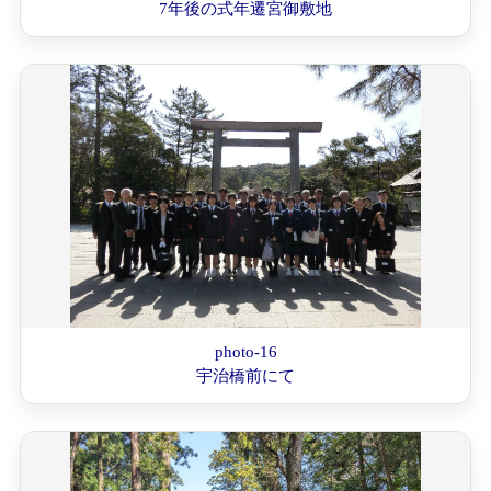
7年後の式年遷宮御敷地
photo-16
宇治橋前にて