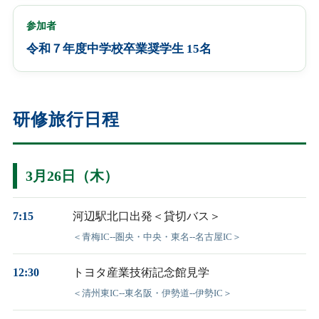
参加者
令和７年度中学校卒業奨学生 15名
研修旅行日程
3月26日（木）
7:15
河辺駅北口出発＜貸切バス＞
＜青梅IC--圏央・中央・東名--名古屋IC＞
12:30
トヨタ産業技術記念館見学
＜清州東IC--東名阪・伊勢道--伊勢IC＞