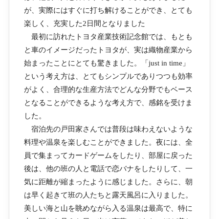
が、実際にはすぐに打ち解けることができ、とても
楽しく、充実した2日間となりました
最初に訪れたトヨタ産業技術記念館では、もとも
と車のイメージだったトヨタが、実は織物産業から
始まったことにとても驚きました。「just in time」
という考え方は、とてもシンプルでありつつも効率
がよく、合理的な生産方法でどんな分野でもベース
となることができるような考え方で、感銘を受けま
した。
宿泊先の戸田家さんでは普段は味わえないような
料理や温泉を楽しむことができました。夜には、全
員で集まってカードゲームをしたり、部屋に戻った
後は、他の班の人と電話で恋バナをしたりして、一
気に距離が縮まったように感じました。さらに、朝
は早く起きて班の人たちと露天風呂に入りました。
美しい海と山を眺めながら入る温泉は最高で、特に