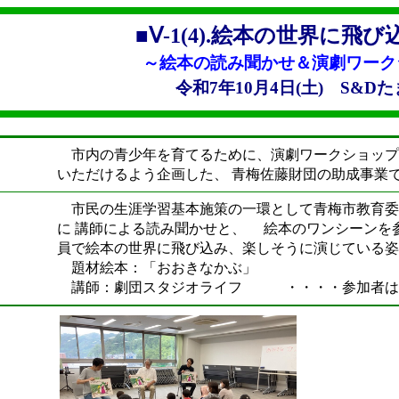
■Ⅴ-1(4).絵本の世界に飛び
～絵本の読み聞かせ＆演劇ワーク
令和7年10月4日(土) S&
市内の青少年を育てるために、演劇ワークショップ
いただけるよう企画した、 青梅佐藤財団の助成事業
市民の生涯学習基本施策の一環として青梅市教育委
に 講師による読み聞かせと、 絵本のワンシーンを
員で絵本の世界に飛び込み、楽しそうに演じている姿
題材絵本：「おおきなかぶ」
講師：劇団スタジオライフ ・・・・参加者は子ど