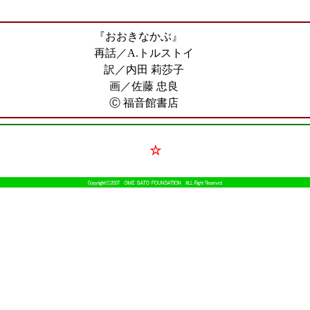
『おおきなかぶ』
再話／A.トルストイ
訳／内田 莉莎子
画／佐藤 忠良
Ⓒ 福音館書店
☆