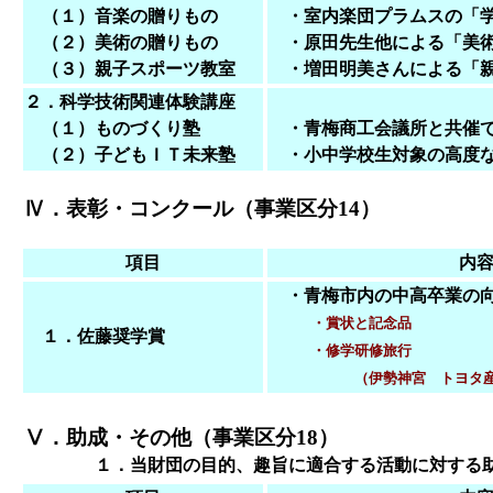
（１）音楽の贈りもの
・室内楽団プラムスの「学
（２）美術の贈りもの
・原田先生他による「美術
（３）親子スポーツ教室
・増田明美さんによる「親
２．科学技術関連体験講座
（１）ものづくり塾
・青梅商工会議所と共催で
（２）子どもＩＴ未来塾
・小中学校生対象の高度
Ⅳ．表彰・コンクール（事業区分14）
項目
内
・青梅市内の中高卒業の向
・賞状と記念品
１．佐藤奨学賞
・修学研修旅行
（伊勢神宮 トヨタ産業
Ⅴ．助成・その他（事業区分18）
１．当財団の目的、趣旨に適合する活動に対する