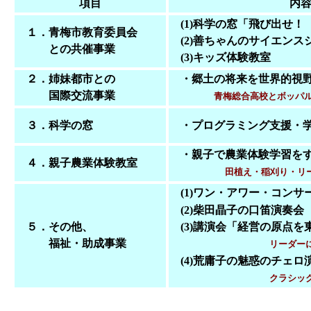
項目
内
(1)科学の窓「飛び出せ！
１．青梅市教育委員会
(2)善ちゃんのサイエンス
との共催事業
(3)キッズ体験教室
２．姉妹都市との
・郷土の将来を世界的視野
国際交流事業
青梅総合高校とボッパ
３．科学の窓
・プログラミング支援・学
・親子で農業体験学習を
４．親子農業体験教室
田植え・稲刈り・リ
(1)ワン・アワー・コンサ
(2)柴田晶子の口笛演奏会
５．その他、
(3)講演会「経営の原点を
福祉・助成事業
リーダー
(4)荒庸子の魅惑のチェロ
クラシッ