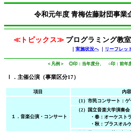
令和元年度 青梅佐藤財団事
≪トピックス≫
プログラミング教室
｜
実施状況へ
｜
リーフレッ
＜
凡例
＞ ◎印：当年度分、 ○印：前年
Ⅰ．主催公演（事業区分17）
項目
内
（1）市民コンサート：ゲ
（2）国立音楽大学演奏会
１．音楽公演・コンサート
・春：オーケストラ
・秋：ブラスオルケス