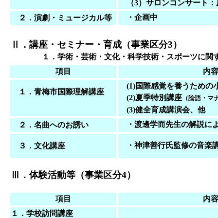
（3）サロンコンサート：
・企画中
２．演劇・ミュージカル等
Ⅱ．講座・セミナー・育成（事業区分3）
１．学術・芸術・文化・科学技術・スポーツに関す
項目
内
(1)国際感覚を養うための
１．青梅市国際理解講座
(2)夏季特別講座
（論語・マ
(3)健全育成講演会、他
・渡邊学而先生の解説に
２．名曲へのお誘い
・神津善行氏監修の音楽講演 
３．文化講座
Ⅲ．体験活動等（事業区分4）
項目
内
１．学校訪問講座